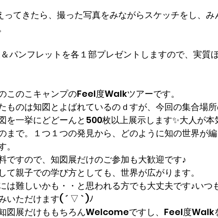
からかえってきたら、撮った写真をみながらスケッチをし、
。
図帳＆パンフレットを各１部プレゼントしますので、実質
このこキャンプのFeel度Walkツアーです。
たものは知図とよばれているのｄすが、今回の集合場所
図を一挙にどどーんと500枚以上展示します✨大人が本
のまで。１つ１つの発見から、どのように知の世界が編
す。
料ですので、知図展だけのご参加も大歓迎です♪
して親子での学び方としても、世界が広がります。
には難しいかも・・と思われる方でも大丈夫です♪いつ
だけます( ´ ▽ ` )ﾉ
図展だけももちろんWelcomeですし、Feel度Wal