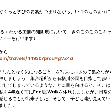
ぐぐっと学びの要素がつまりながら、いつのものように
かる＋わかる主催の知図展において、きのこのこのこキ
感ツアーを行います♪
から
i.com/travels/44930?prcd=gVZ4d
とは、「なんとなく気になること」を写真におさめて集めな
検しましょう！集合場所から有栖川公園を目指して歩い
ごしてしまっているようなことに目を向けると、そこは
も4年近く前にFeel度Walkを体験しましたが、日常
感じることが出来ました。そして、子ども達が見えてい
ました。