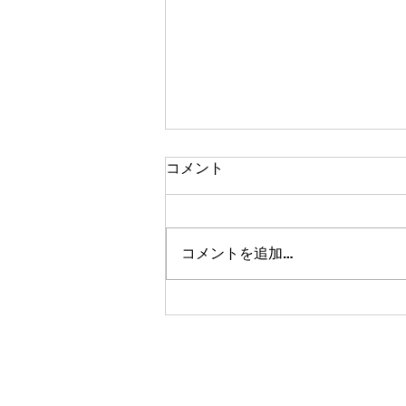
コメント
コメントを追加…
のこのこピクニックフェスレ
ポート【後編】