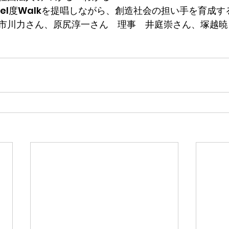
eel度Walkを提唱しながら、創造社会の担い手を育成
市川力さん、原尻淳一さん　理事　井庭崇さん、塚越暁