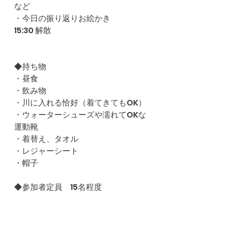
など
・今日の振り返りお絵かき
15:30 解散
◆持ち物
・昼食
・飲み物
・川に入れる恰好（着てきてもOK）
・ウォーターシューズや濡れてOKな
運動靴
・着替え、タオル
・レジャーシート
・帽子
◆参加者定員　15名程度
◆雨天中止（前日12時判断）
募集